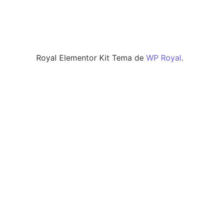
Faves amb botifarra de calçots i
«Salvatge», l’oli d’oliva de les
romesco
reserves de fauna
Xavi Soriano
Xavi Soriano
Royal Elementor Kit Tema de
WP Royal
.